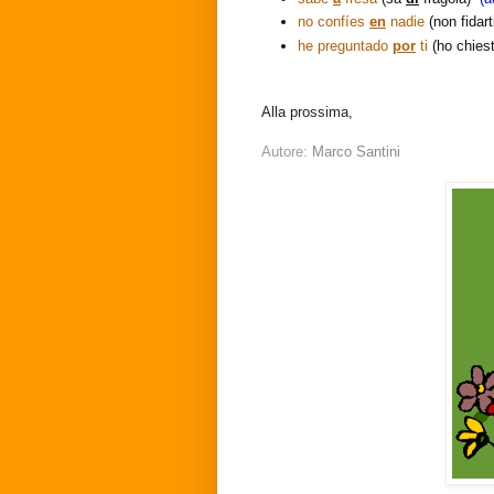
no confíes
en
nadie
(non fidart
he preguntado
por
ti
(ho chies
Alla prossima,
Autore:
Marco Santini