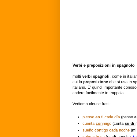
Verbi e preposizioni in spagnolo
molti
verbi spagnoli
, come in ital
cui la
preposizione
che si usa in
s
italiano. E' quindi importante conosc
cadere facilmente in trappola.
Vediamo alcune frasi:
pienso
en
ti cada día
(penso
cuenta
con
migo
(conta
su di
sueño
con
tigo cada noche
(mi
sabe
a
fresa
(sa
di
fragola)
(a