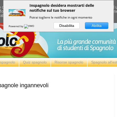
Inspagnolo desidera mostrarti delle
deliver its services and to analyze traffic. Your IP address and
notifiche sul tuo browser
formance and security metrics to ensure quality of service, ge
 abuse.
Potrai togliere le notifiche in ogni momento
Disabilita
Abilita
Powered by
i spagnolo
Quiz spagnolo
Risorse spagnolo
Spagnolo all'es
spagnole ingannevoli