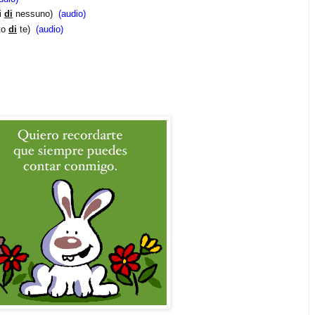
i
di
nessuno)
(audio)
to
di
te)
(audio)