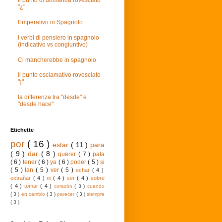
il punto di domanda rovesciato
"¿"
l'imperativo in Spagnolo
i verbi di pensiero in spagnolo
(indicativo vs congiuntivo)
Ci mancherebbe in spagnolo
il punto esclamativo rovesciato
"¡"
la differenza tra "desde" e
"desde hace"
Etichette
por
( 16 )
estar
( 11 )
para
( 9 )
dar
( 8 )
querer
( 7 )
pata
( 6 )
tener
( 6 )
ya
( 6 )
poder
( 5 )
si
( 5 )
tan
( 5 )
ver
( 5 )
echar
( 4 )
extrañar
( 4 )
ni
( 4 )
ser
( 4 )
sobre
( 4 )
tomar
( 4 )
corazón
( 3 )
cuando
( 3 )
en cambio
( 3 )
parecer
( 3 )
siempre
( 3 )