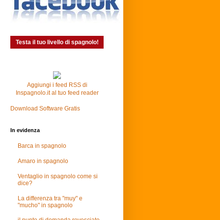
Testa il tuo livello di spagnolo!
Aggiungi i feed RSS di
Inspagnolo.it al tuo feed reader
Download Software Gratis
In evidenza
Barca in spagnolo
Amaro in spagnolo
Ventaglio in spagnolo come si
dice?
La differenza tra "muy" e
"mucho" in spagnolo