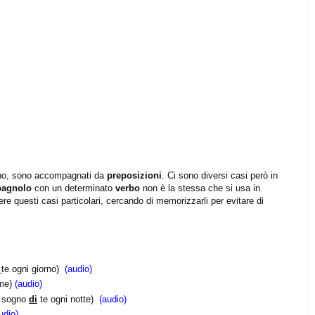
iano, sono accompagnati da
preposizioni
. Ci sono diversi casi però in
pagnolo
con un determinato
verbo
non è la stessa che si usa in
ere questi casi particolari, cercando di memorizzarli per evitare di
a
te ogni giorno)
(audio)
me)
(audio)
 sogno
di
te ogni notte)
(audio)
udio)