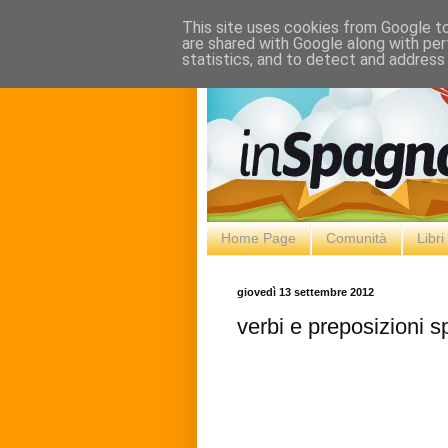
This site uses cookies from Google to 
are shared with Google along with per
statistics, and to detect and address
Home Page
Comunità
Libr
giovedì 13 settembre 2012
verbi e preposizioni 