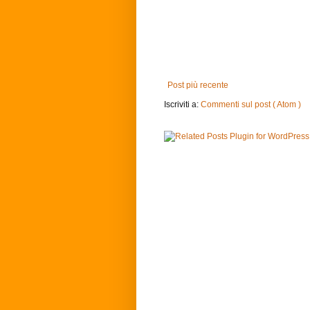
Post più recente
Iscriviti a:
Commenti sul post ( Atom )