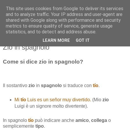
This site uses cookies from Google to deliver its services
and to analyze traffic. Your IP address and user-agent are
shared with Google along with performance and security
metrics to ensure quality of service, generate usage
statistics, and to detect and address abuse.
LEARN MORE
GOT IT
lunedì 14 dicembre 2015
Zio in spagnolo
Come si dice zio in spagnolo?
Il sostantivo
zio
in
spagnolo
si traduce con
tío
.
Mi
tío
Luis es un señor muy divertido.
(Mio
zio
Luigi è un signore molto divertente).
In spagnolo
tío
può indicare anche
amico
,
collega
o
semplicemente
tipo
.