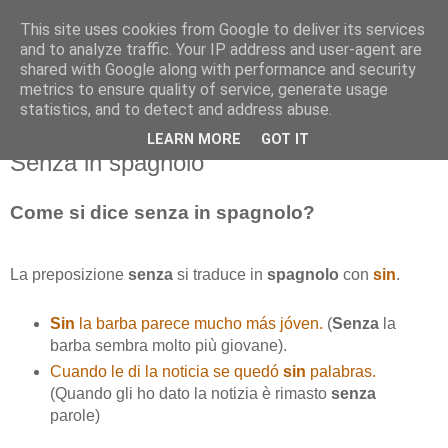
This site uses cookies from Google to deliver its services
and to analyze traffic. Your IP address and user-agent are
shared with Google along with performance and security
metrics to ensure quality of service, generate usage
statistics, and to detect and address abuse.
LEARN MORE
GOT IT
martedì 15 dicembre 2015
Senza in spagnolo
Come si dice senza in spagnolo?
La preposizione
senza
si traduce in
spagnolo
con
sin
.
Sin
la barba parece mucho más jóven.
(
Senza
la
barba sembra molto più giovane).
Cuando le di la noticia se quedó
sin
palabras.
(Quando gli ho dato la notizia è rimasto
senza
parole)