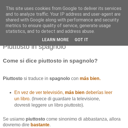
This site uses cookies from Google to deliver its services
and to analyze traffic. Your IP address and user-agent are
shared with Google along with performance and security
metrics to ensure quality of service, generate usage
statistics, and to detect and address abuse.
LEARN MORE
GOT IT
martedì 15 dicembre 2015
Piuttosto in spagnolo
Come si dice piuttosto in spagnolo?
Piuttosto
si traduce in
spagnolo
con
más bien.
En vez de ver televisión,
más bien
deberías leer
un libro.
(Invece di guardare la televisione,
dovresti leggere un libro piuttosto).
Se usiamo
piuttosto
come sinonimo di abbastanza, allora
dovremo dire
bastante
.