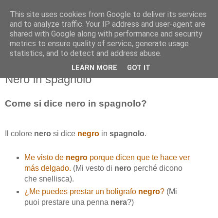
This site uses cookies from Google to deliver its services
and to analyze traffic. Your IP address and user-agent are
shared with Google along with performance and security
metrics to ensure quality of service, generate usage
statistics, and to detect and address abuse.
LEARN MORE
GOT IT
lunedì 14 dicembre 2015
Nero in spagnolo
Come si dice nero in spagnolo?
Il colore
nero
si dice
negro
in
spagnolo
.
Me visto de
negro
porque dicen que te hace ver
más delgado.
(Mi vesto di
nero
perché dicono
che snellisca).
¿Me puedes prestar un boligrafo
negro
?
(Mi
puoi prestare una penna
nera
?)