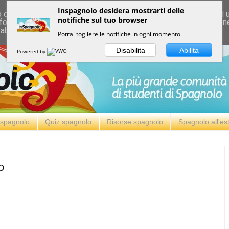
Inspagnolo desidera mostrarti delle
deliver its services and to analyze traffic. Your IP address and
notifiche sul tuo browser
formance and security metrics to ensure quality of service, ge
 abuse.
Potrai togliere le notifiche in ogni momento
Disabilita
Abilita
Powered by
i spagnolo
Quiz spagnolo
Risorse spagnolo
Spagnolo all'es
o