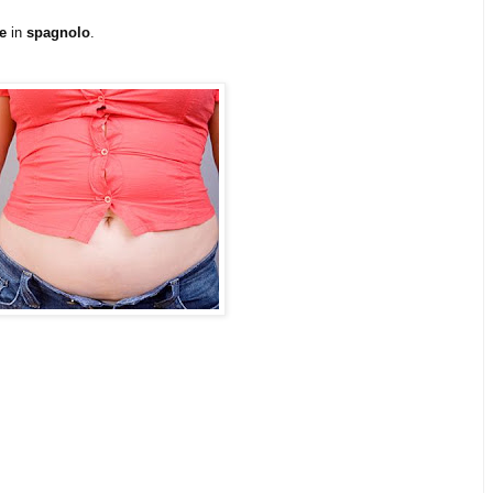
re
in
spagnolo
.