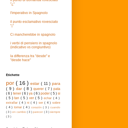
il punto di domanda rovesciato
"¿"
l'imperativo in Spagnolo
il punto esclamativo rovesciato
"¡"
Ci mancherebbe in spagnolo
i verbi di pensiero in spagnolo
(indicativo vs congiuntivo)
la differenza tra "desde" e
"desde hace"
Etichette
por
( 16 )
estar
( 11 )
para
( 9 )
dar
( 8 )
querer
( 7 )
pata
( 6 )
tener
( 6 )
ya
( 6 )
poder
( 5 )
si
( 5 )
tan
( 5 )
ver
( 5 )
echar
( 4 )
extrañar
( 4 )
ni
( 4 )
ser
( 4 )
sobre
( 4 )
tomar
( 4 )
corazón
( 3 )
cuando
( 3 )
en cambio
( 3 )
parecer
( 3 )
siempre
( 3 )