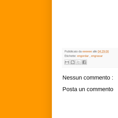
Pubblicato da
eeeeee
alle
04:29:00
Etichette:
engordar
,
engrasar
Nessun commento :
Posta un commento