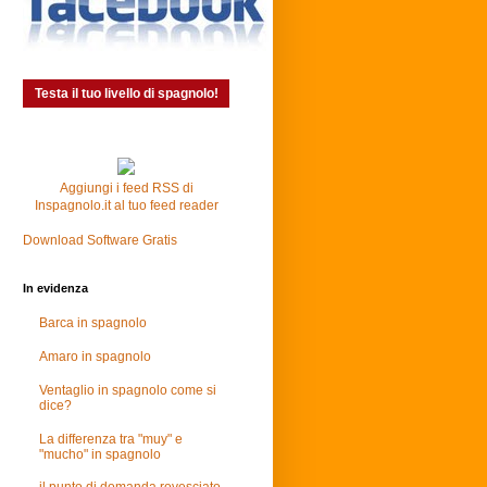
Testa il tuo livello di spagnolo!
Aggiungi i feed RSS di
Inspagnolo.it al tuo feed reader
Download Software Gratis
In evidenza
Barca in spagnolo
Amaro in spagnolo
Ventaglio in spagnolo come si
dice?
La differenza tra "muy" e
"mucho" in spagnolo