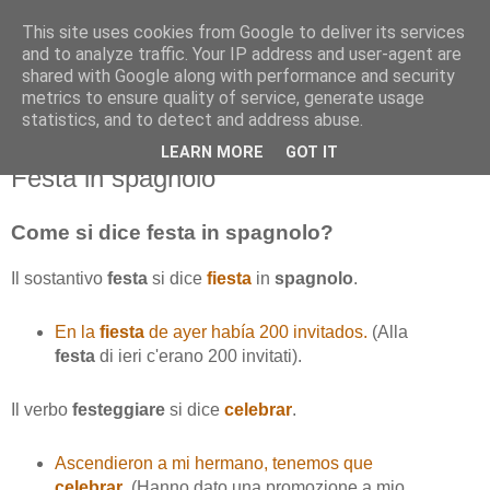
This site uses cookies from Google to deliver its services
and to analyze traffic. Your IP address and user-agent are
shared with Google along with performance and security
metrics to ensure quality of service, generate usage
statistics, and to detect and address abuse.
LEARN MORE
GOT IT
venerdì 11 dicembre 2015
Festa in spagnolo
Come si dice festa in spagnolo?
Il sostantivo
festa
si dice
fiesta
in
spagnolo
.
En la
fiesta
de ayer había 200 invitados.
(Alla
festa
di ieri c'erano 200 invitati).
Il verbo
festeggiare
si dice
celebrar
.
Ascendieron a mi hermano, tenemos que
celebrar
.
(Hanno dato una promozione a mio