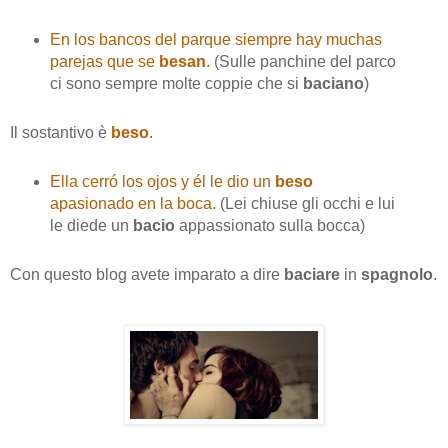
En los bancos del parque siempre hay muchas
parejas que se
besan
.
(Sulle panchine del parco
ci sono sempre molte coppie che si
baciano
)
Il sostantivo è
beso
.
Ella cerró los ojos y él le dio un
beso
apasionado en la boca.
(Lei chiuse gli occhi e lui
le diede un
bacio
appassionato sulla bocca)
Con questo blog avete imparato a dire
baciare
in
spagnolo
.