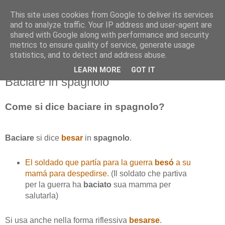
This site uses cookies from Google to deliver its services
and to analyze traffic. Your IP address and user-agent are
shared with Google along with performance and security
metrics to ensure quality of service, generate usage
statistics, and to detect and address abuse.
LEARN MORE
GOT IT
martedì 15 dicembre 2015
Baciare in spagnolo
Come si dice baciare in spagnolo?
Baciare
si dice
besar
in
spagnolo
.
El soldado que partía para la guerra
besó
a su
mamá para despedirse.
(Il soldato che partiva
per la guerra ha
baciato
sua mamma per
salutarla)
Si usa anche nella forma riflessiva
besarse
.