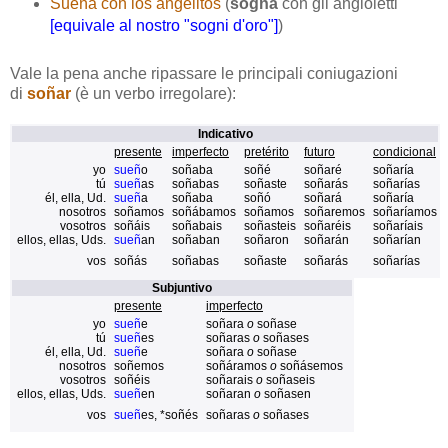
Sueña con los angelitos
(
sogna
con gli angioletti
[equivale al nostro "sogni d'oro"]
)
Vale la pena anche ripassare le principali coniugazioni
di
soñar
(è un verbo irregolare):
Indicativo
presente
imperfecto
pretérito
futuro
condicional
yo
sueñ
o
soñaba
soñé
soñaré
soñaría
tú
sueñ
as
soñabas
soñaste
soñarás
soñarías
él, ella,
Ud.
sueñ
a
soñaba
soñó
soñará
soñaría
nosotros
soñamos
soñábamos
soñamos
soñaremos
soñaríamos
vosotros
soñáis
soñabais
soñasteis
soñaréis
soñaríais
ellos, ellas,
Uds.
sueñ
an
soñaban
soñaron
soñarán
soñarían
vos
soñás
soñabas
soñaste
soñarás
soñarías
Subjuntivo
presente
imperfecto
yo
sueñ
e
soñara
o
soñase
tú
sueñ
es
soñaras
o
soñases
él, ella,
Ud.
sueñ
e
soñara
o
soñase
nosotros
soñemos
soñáramos
o
soñásemos
vosotros
soñéis
soñarais
o
soñaseis
ellos, ellas,
Uds.
sueñ
en
soñaran
o
soñasen
vos
sueñ
es, *soñés
soñaras
o
soñases