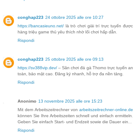
conghap223
24 ottobre 2025 alle ore 10:27
https://bancasieuno.net/
là trò chơi giải trí trực tuyến được
hàng triệu game thủ yêu thích nhờ lối chơi hấp dẫn.
Rispondi
conghap223
25 ottobre 2025 alle ore 09:13
https://sv388vip.dev/
– Sân chơi đá gà Thomo trực tuyến an
toàn, bảo mật cao. Đăng ký nhanh, hỗ trợ đa nền tảng.
Rispondi
Anonimo
13 novembre 2025 alle ore 15:23
Mit dem Arbeitszeitrechner von
arbeitszeitrechner-online.de
können Sie Ihre Arbeitszeiten schnell und einfach ermitteln.
Geben Sie einfach Start- und Endzeit sowie die Dauer ein...
Rispondi