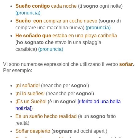
Sueño contigo
cada noche
(t
i sogno
ogni notte)
(pronuncia)
Sueño
con
comprar un coche nuevo
(
sogno
di
comprare una macchina nuova)
(pronuncia)
He soñado que
estaba en una playa caribeña
(
ho sognato che
stavo in una spiaggia
caraibica)
(pronuncia)
Vi sono numerose espressioni che utilizzano il verbo
soñar
.
Per esempio:
¡ni soñarlo!
(neanche per
sogno
!)
¡ni lo sueñes!
(neanche per
sogno
!)
¡Es un Sueño!
(è un
sogno
!
[riferito ad una bella
notizia]
)
Es un sueño hecho realidad
(è un
sogno
fatto
realtà)
Soñar despierto
(
sognare
ad occhi aperti)