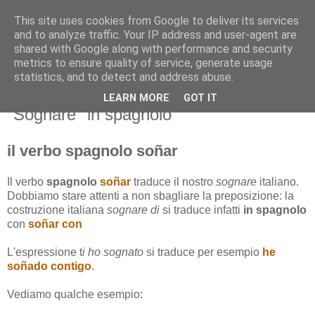
This site uses cookies from Google to deliver its services
and to analyze traffic. Your IP address and user-agent are
shared with Google along with performance and security
metrics to ensure quality of service, generate usage
statistics, and to detect and address abuse.
LEARN MORE
GOT IT
mercoledì 20 marzo 2013
"Sognare" in spagnolo
il verbo spagnolo soñar
Il verbo
spagnolo
soñar
traduce il nostro
sognare
italiano.
Dobbiamo stare attenti a non sbagliare la preposizione: la
costruzione italiana
sognare di
si traduce infatti
in spagnolo
con
soñar con
L'espressione t
i ho sognato
si traduce per esempio
he
soñado contigo
.
Vediamo qualche esempio: