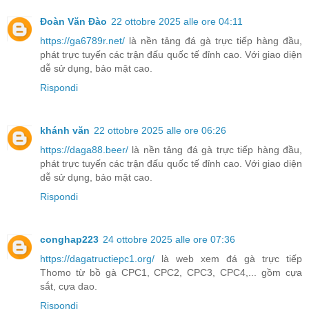
Đoàn Văn Đào
22 ottobre 2025 alle ore 04:11
https://ga6789r.net/
là nền tảng đá gà trực tiếp hàng đầu,
phát trực tuyến các trận đấu quốc tế đỉnh cao. Với giao diện
dễ sử dụng, bảo mật cao.
Rispondi
khánh văn
22 ottobre 2025 alle ore 06:26
https://daga88.beer/
là nền tảng đá gà trực tiếp hàng đầu,
phát trực tuyến các trận đấu quốc tế đỉnh cao. Với giao diện
dễ sử dụng, bảo mật cao.
Rispondi
conghap223
24 ottobre 2025 alle ore 07:36
https://dagatructiepc1.org/
là web xem đá gà trực tiếp
Thomo từ bồ gà CPC1, CPC2, CPC3, CPC4,... gồm cựa
sắt, cựa dao.
Rispondi