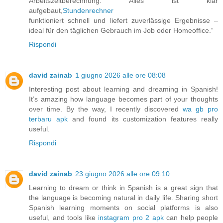
Arbeitszeitberechnung. Alles ist klar
aufgebaut,
Stundenrechner
funktioniert schnell und liefert zuverlässige Ergebnisse –
ideal für den täglichen Gebrauch im Job oder Homeoffice.“
Rispondi
david zainab
1 giugno 2026 alle ore 08:08
Interesting post about learning and dreaming in Spanish!
It’s amazing how language becomes part of your thoughts
over time. By the way, I recently discovered
wa gb pro
terbaru apk
and found its customization features really
useful.
Rispondi
david zainab
23 giugno 2026 alle ore 09:10
Learning to dream or think in Spanish is a great sign that
the language is becoming natural in daily life. Sharing short
Spanish learning moments on social platforms is also
useful, and tools like
instagram pro 2 apk
can help people