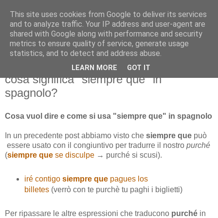
This site uses cookies from Google to deliver its services
and to analyze traffic. Your IP address and user-agent are
shared with Google along with performance and security
metrics to ensure quality of service, generate usage
statistics, and to detect and address abuse.
LEARN MORE
GOT IT
martedì 1 gennaio 2013
cosa significa "siempre que" in
spagnolo?
Cosa vuol dire e come si usa "siempre que" in spagnolo
In un precedente post abbiamo visto che
siempre que
può
essere usato con il congiuntivo per tradurre il nostro
purché
(
siempre que
se disculpe
→ purché si scusi).
iré contigo
siempre que
pagues los
billetes
(verrò con te purchè tu paghi i biglietti)
Per ripassare le altre espressioni che traducono
purché
in