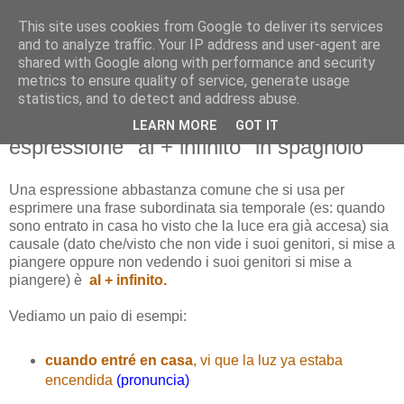
This site uses cookies from Google to deliver its services
and to analyze traffic. Your IP address and user-agent are
shared with Google along with performance and security
metrics to ensure quality of service, generate usage
statistics, and to detect and address abuse.
LEARN MORE
GOT IT
venerdì 5 ottobre 2012
espressione "al + infinito" in spagnolo
Una espressione abbastanza comune che si usa per
esprimere una frase subordinata sia temporale (es: quando
sono entrato in casa ho visto che la luce era già accesa) sia
causale (dato che/visto che non vide i suoi genitori, si mise a
piangere oppure non vedendo i suoi genitori si mise a
piangere) è
al + infinito.
Vediamo un paio di esempi:
cuando entré en casa
, vi que la luz ya estaba
encendida
(pronuncia)