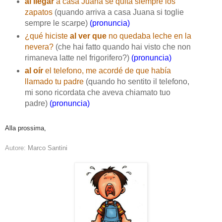
al llegar
a casa Juana se quita siempre los
zapatos
(quando arriva a casa Juana si toglie
sempre le scarpe)
(pronuncia)
¿qué hiciste
al ver que
no quedaba leche en la
nevera?
(che hai fatto quando hai visto che non
rimaneva latte nel frigorifero?)
(pronuncia)
al oír
el telefono, me acordé de que había
llamado tu padre
(quando ho sentito il telefono,
mi sono ricordata che aveva chiamato tuo
padre)
(pronuncia)
Alla prossima,
Autore:
Marco Santini