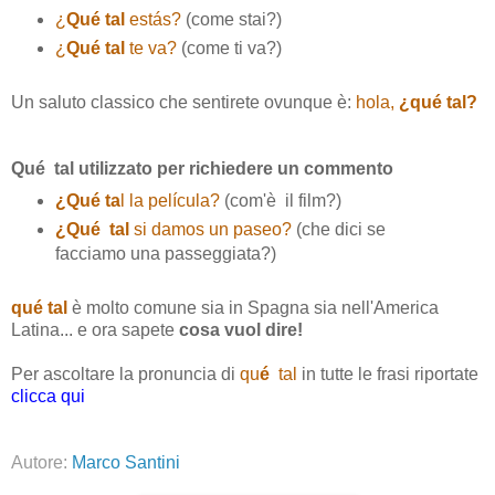
¿
Qué tal
estás?
(come stai?)
¿
Qué tal
te va?
(come ti va?)
Un saluto classico che sentirete ovunque è:
hola,
¿qué tal?
Qué tal utilizzato per richiedere un commento
¿Qué ta
l la película?
(com'è il film?)
¿Qué tal
si damos un paseo?
(che dici se
facciamo una passeggiata?)
qué tal
è molto comune sia in Spagna sia nell'America
Latina... e ora sapete
cosa vuol dire!
Per ascoltare la pronuncia di
qu
é
tal
in tutte le frasi riportate
clicca qui
Autore:
Marco Santini