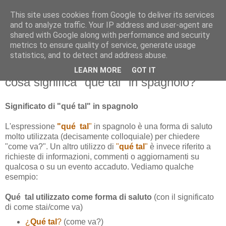
This site uses cookies from Google to deliver its services
and to analyze traffic. Your IP address and user-agent are
shared with Google along with performance and security
metrics to ensure quality of service, generate usage
statistics, and to detect and address abuse.
LEARN MORE
GOT IT
venerdì 7 settembre 2012
cosa significa "qué tal" in spagnolo?
Significato di "qué tal" in spagnolo
L'espressione
"qué tal
"
in spagnolo è una forma di saluto
molto utilizzata (decisamente colloquiale) per chiedere
"come va?". Un altro utilizzo di
"
qué tal
"
è invece riferito a
richieste di informazioni, commenti o aggiornamenti su
qualcosa o su un evento accaduto. Vediamo qualche
esempio:
Qué tal utilizzato come forma di saluto
(con il significato
di come stai/come va)
¿
Qué tal
?
(come va?)